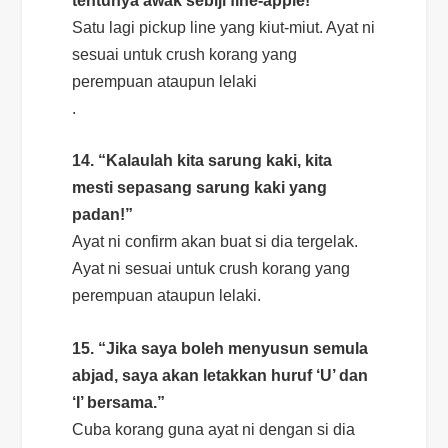
tentunya awak sebiji
fine-apple
!”
Satu lagi
pickup line
yang kiut-miut. Ayat ni
sesuai untuk
crush
korang yang
perempuan ataupun lelaki
.
14. “Kalaulah kita sarung kaki, kita
mesti sepasang sarung kaki yang
padan!”
Ayat ni
confirm
akan buat si dia tergelak.
Ayat ni sesuai untuk
crush
korang yang
perempuan ataupun lelaki.
15. “Jika saya boleh menyusun semula
abjad, saya akan letakkan huruf ‘U’ dan
‘I’ bersama.”
Cuba korang guna ayat ni dengan si dia