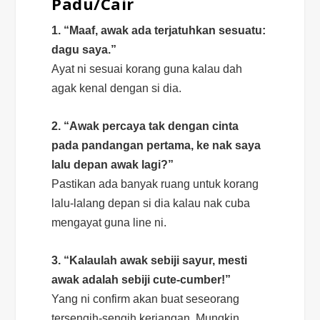
Padu/Cair
1. “Maaf, awak ada terjatuhkan sesuatu:
dagu saya.”
Ayat ni sesuai korang guna kalau dah
agak kenal dengan si dia.
2. “Awak percaya tak dengan cinta
pada pandangan pertama, ke nak saya
lalu depan awak lagi?”
Pastikan ada banyak ruang untuk korang
lalu-lalang depan si dia kalau nak cuba
mengayat guna
line
ni.
3. “Kalaulah awak sebiji sayur, mesti
awak adalah sebiji
cute-cumber
!”
Yang ni
confirm
akan buat seseorang
tersengih-sengih keriangan. Mungkin